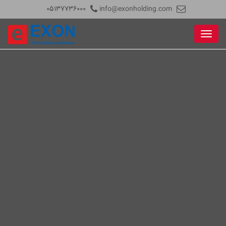
05137736000
info@exonholding.com
Menu