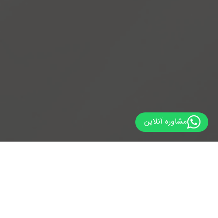
مشاوره آنلاین
داکت اسپلیت 1200CFM اکسون
(مدل EDI36) – معرفی، ویژگی‌ها